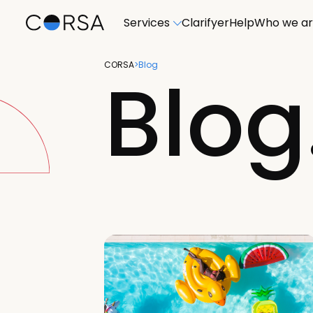
Services
Clarifyer
Help
Who we a
CORSA
>
Blog
Blog