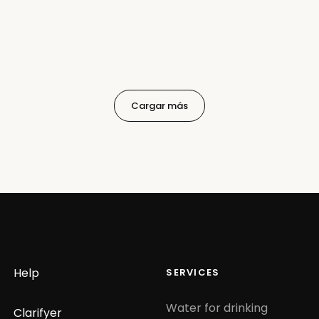
r
Cargar más
Help
SERVICES
Water for drinking
Clarifyer