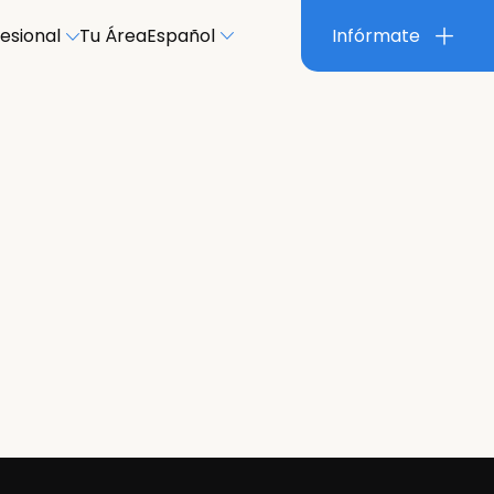
esional
Tu Área
Español
Infórmate