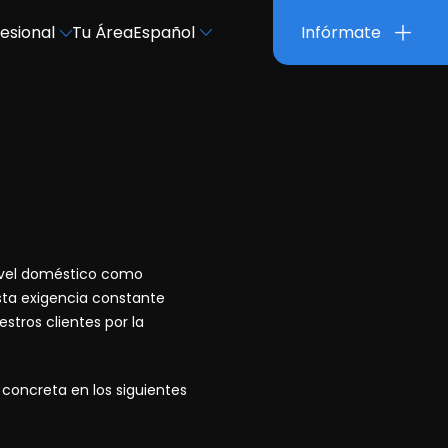
esional
Tu Área
Español
Infórmate
nivel doméstico como
Esta exigencia constante
stros clientes por la
 concreta en los siguientes