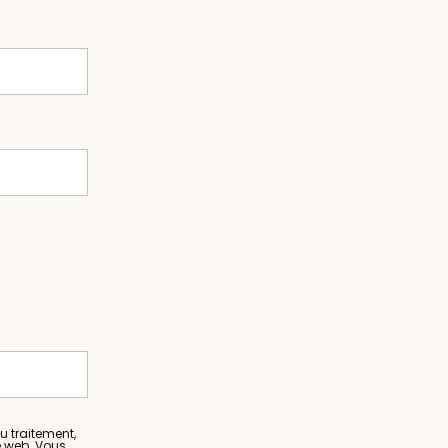
E
 traitement,
te web. Vous