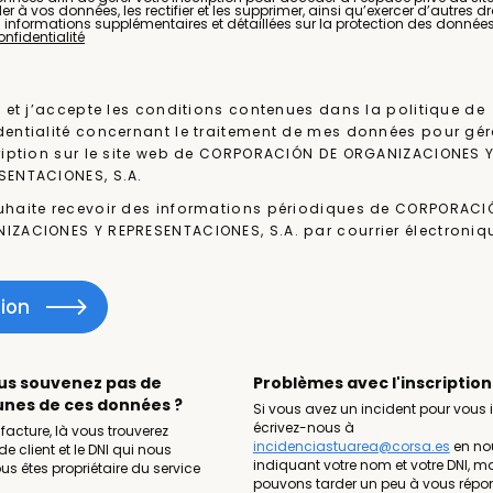
 à vos données, les rectifier et les supprimer, ainsi qu’exercer d’autres dr
s informations supplémentaires et détaillées sur la protection des donnée
onfidentialité
lu et j’accepte les conditions contenues dans la politique de
dentialité concernant le traitement de mes données pour gér
cription sur le site web de CORPORACIÓN DE ORGANIZACIONES 
SENTACIONES, S.A.
uhaite recevoir des informations périodiques de CORPORACI
IZACIONES Y REPRESENTACIONES, S.A. par courrier électroniq
tion
us souvenez pas de
Problèmes avec l'inscription
nes de ces données ?
Si vous avez un incident pour vous i
écrivez-nous à
acture, là vous trouverez
incidenciastuarea@corsa.es
en no
e client et le DNI qui nous
indiquant votre nom et votre DNI, m
s êtes propriétaire du service
pouvons tarder un peu à vous répo
.