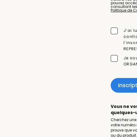
pouvez accéder
consultant le
Politique de C
J’ai 
confi
l’ins
REPRE
Je so
ORGAN
Inscrip
Vous ne vo
quelques-u
Cherchez une f
votre numéro d
prouve que vou
ou du produit