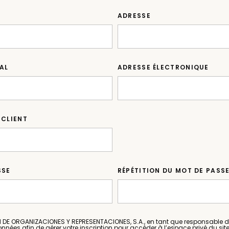
ADRESSE
AL
ADRESSE ÉLECTRONIQUE
 CLIENT
SSE
RÉPÉTITION DU MOT DE PASS
E ORGANIZACIONES Y REPRESENTACIONES, S.A., en tant que responsable du
onnées afin de gérer votre inscription pour accéder à l’espace privé du si