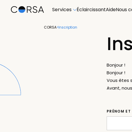
Services
Éclaircissant
Aide
Nous c
CORSA
>
Inscription
In
Bonjour !
Bonjour !
Vous êtes s
Avant, nous
PRÉNOM ET