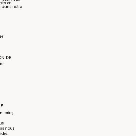
oits en
s dans notre
er
Y
ÓN DE
ue.
 ?
nscrire,
us
ais nous
ndre.