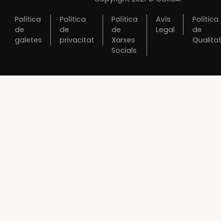
Política
Política
Política
Avís
Política
de
de
de
Legal
de
galetes
privacitat
Xarxes
Qualita
Socials