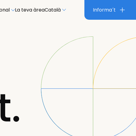
ional
La teva àrea
Català
Informa´t
t.