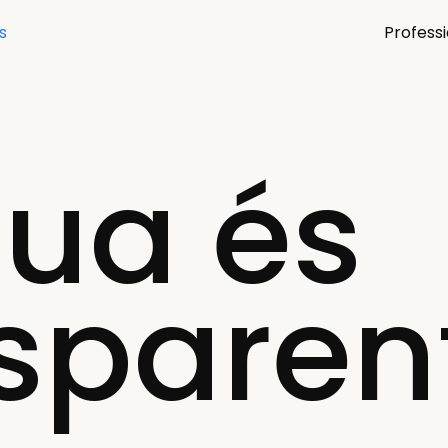
s
Profess
gua és
sparen