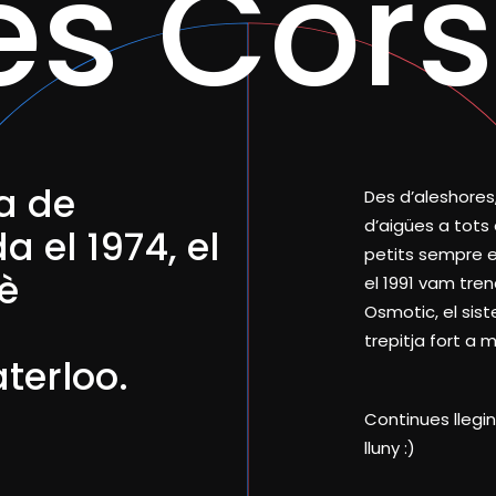
és Cor
a de
Des d’aleshores
d’aigües a tots 
 el 1974, el
petits sempre e
è
el 1991 vam tre
Osmotic, el si
trepitja fort a mi
terloo.
Continues llegin
lluny :)