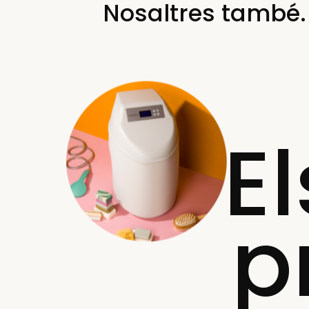
Nosaltres també.
E
p