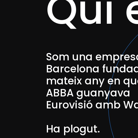
Qui 
Som una empres
Barcelona fundada
mateix any en qu
ABBA guanyava
Eurovisió amb Wa
Ha plogut.