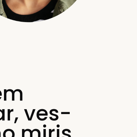
fem
r, ves-
no miris