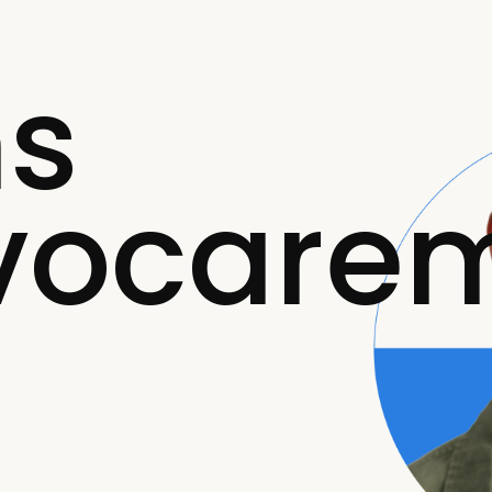
ns
vocare
e