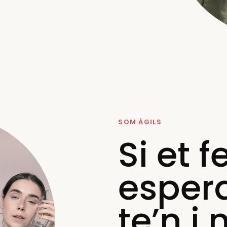
SOM ÀGILS
Si et 
espera
te’n i 