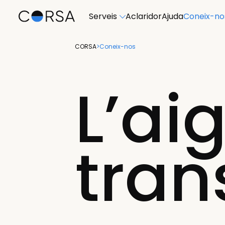
Serveis
Aclaridor
Ajuda
Coneix-no
CORSA
>
Coneix-nos
L’ai
tran