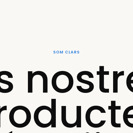
SOM CLARS
ls nostr
roduct