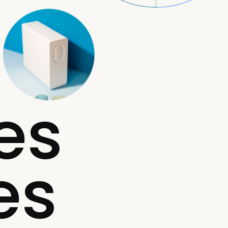
es
es