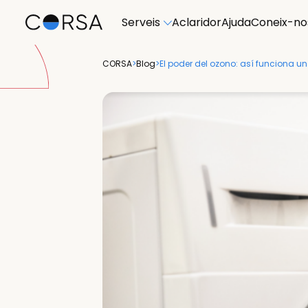
Serveis
Aclaridor
Ajuda
Coneix-no
CORSA
>
Blog
>
El poder del ozono: así funciona 