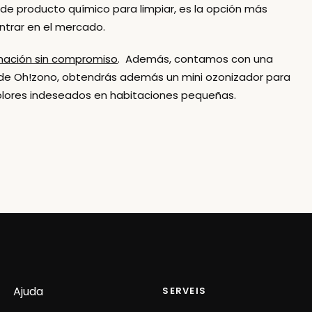
de producto químico para limpiar, es la opción más
trar en el mercado.
ormación sin compromiso
. Además, contamos con una
 de Oh!zono,
obtendrás además un mini ozonizador para
ar olores indeseados en habitaciones pequeñas
.
Ajuda
SERVEIS