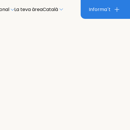
ional
La teva àrea
Català
Informa´t