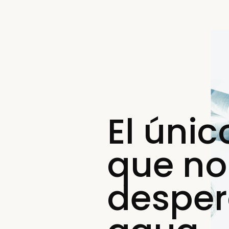
El únic
que no
desper