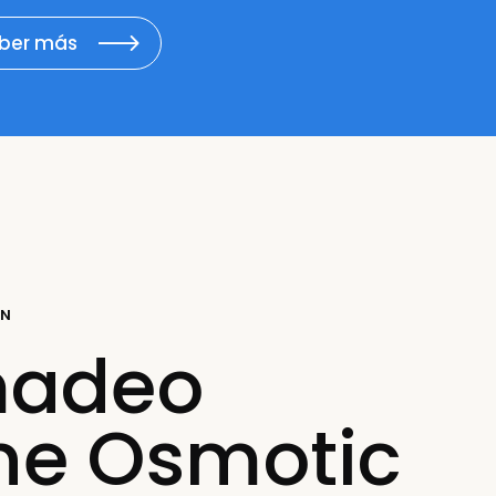
aber más
ÓN
adeo
ene Osmotic