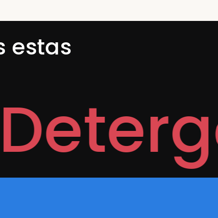
s estas
ergent