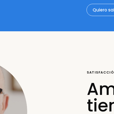
Quiero s
SATISFACCI
Am
ti