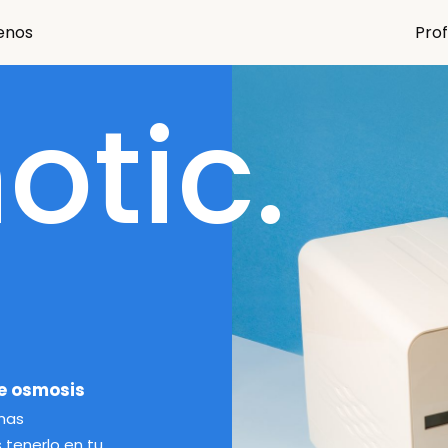
enos
Prof
tic.
de osmosis
 has
 tenerlo en tu