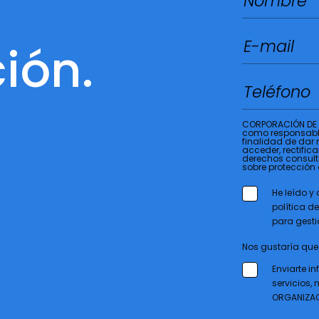
ión.
CORPORACIÓN DE 
como responsable
finalidad de dar 
acceder, rectifica
derechos consult
sobre protección
He leído y
política d
para gesti
Nos gustaría que
Enviarte i
servicios
ORGANIZAC