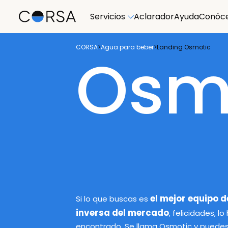
Servicios
Aclarador
Ayuda
Conóc
CORSA
>
Agua para beber
>
Landing Osmotic
Osmo
el mejor equipo 
Si lo que buscas es
inversa del mercado
, felicidades, lo
encontrado. Se llama Osmotic y puedes