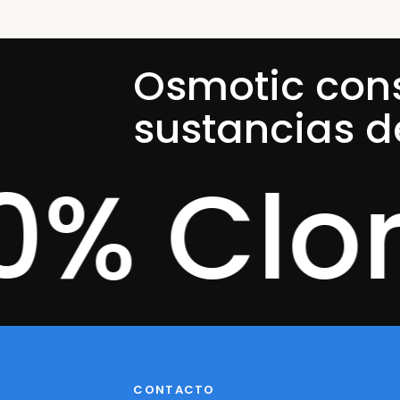
Osmotic cons
sustancias d
Cloro
9
CONTACTO