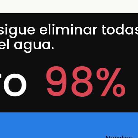
igue eliminar toda
el agua.
8% Det