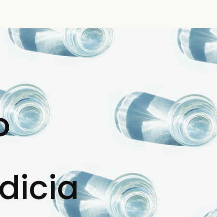
o
dicia