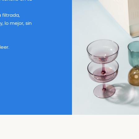
filtrada,
y, lo mejor, sin
leer.