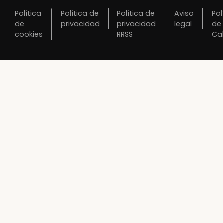
Política
Política de
Política de
Aviso
Pol
de
privacidad
privacidad
legal
de
cookies
RRSS
Ca