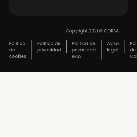
Copyright 2021 © CORSA.
Política
Política de
Política de
Aviso
Pol
de
privacidad
privacidad
legal
de
cookies
RRSS
Ca