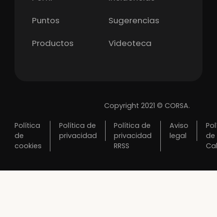
Puntos
Sugerencias
Productos
Videoteca
Copyright 2021 © CORSA.
Política
Política de
Política de
Aviso
Pol
de
privacidad
privacidad
legal
de
cookies
RRSS
Ca