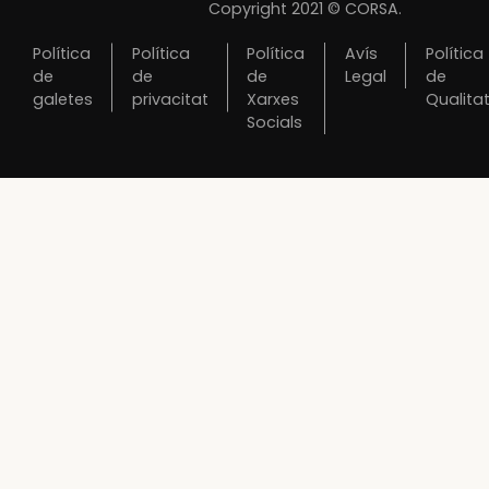
Copyright 2021 © CORSA.
Política
Política
Política
Avís
Política
de
de
de
Legal
de
galetes
privacitat
Xarxes
Qualita
Socials