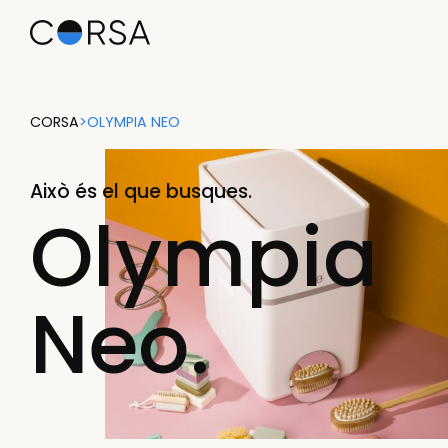
CORSA
>
OLYMPIA NEO
Això és el que busques.
Olympia
Neo.