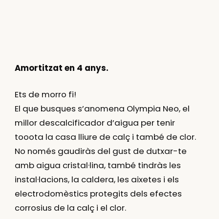
Amortitzat en 4 anys.
Ets de morro fi!
El que busques s’anomena Olympia Neo, el
millor descalcificador d’aigua per tenir
tooota la casa lliure de calç i també de clor.
No només gaudiràs del gust de dutxar-te
amb aigua cristal·lina, també tindràs les
instal·lacions, la caldera, les aixetes i els
electrodomèstics protegits dels efectes
corrosius de la calç i el clor.