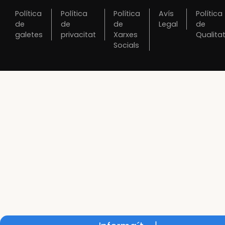
Política
Política
Política
Avís
Política
de
de
de
Legal
de
galetes
privacitat
Xarxes
Qualita
Socials