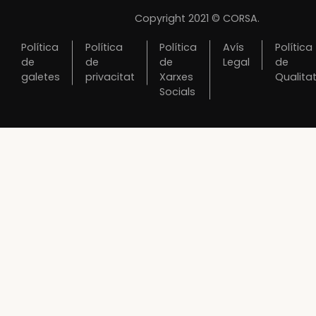
Copyright 2021 © CORSA.
Política
Política
Política
Avís
Política
de
de
de
Legal
de
galetes
privacitat
Xarxes
Qualita
Socials