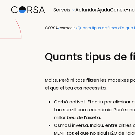
Serveis
Aclaridor
Ajuda
Coneix-no
CORSA
>
osmosis
>
Quants tipus de filtres d’aigua 
Quants tipus de fi
Molts. Però ni tots filtren les mateixes 
el que el teu cos necessita.
Carbó activat. Efectiu per eliminar e
tan senzill com econòmic. Però si n
millor beu de l’aixeta.
Osmosi inversa. Inclou, entre altres
MENT tot el que no sigui H2O de l’ai