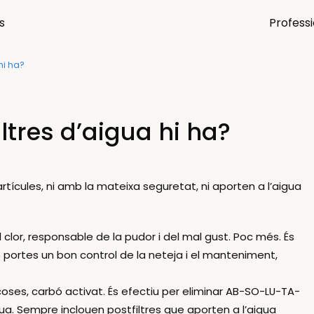
s
Profess
hi ha?
ltres d’aigua hi ha?
partícules, ni amb la mateixa seguretat, ni aporten a l’aigua
l clor, responsable de la pudor i del mal gust. Poc més. És
o portes un bon control de la neteja i el manteniment,
 coses, carbó activat. És efectiu per eliminar AB-SO-LU-TA-
gua. Sempre inclouen postfiltres que aporten a l’aigua