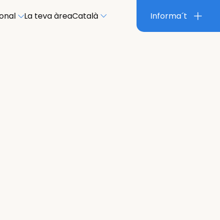
ional
La teva àrea
Català
Informa´t