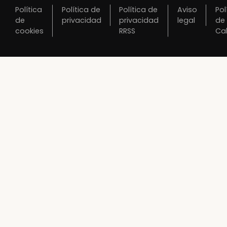
Política
Política de
Política de
Aviso
Pol
de
privacidad
privacidad
legal
de
cookies
RRSS
Ca