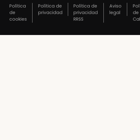
Política
Política de
Política de
Aviso
Pol
de
privacidad
privacidad
legal
de
cookies
RRSS
Ca